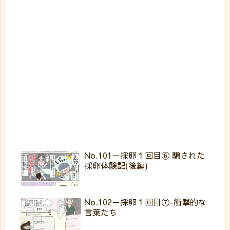
No.101ー採卵１回目⑥ 騙された
採卵体験記(後編)
No.102ー採卵１回目⑦-衝撃的な
言葉たち