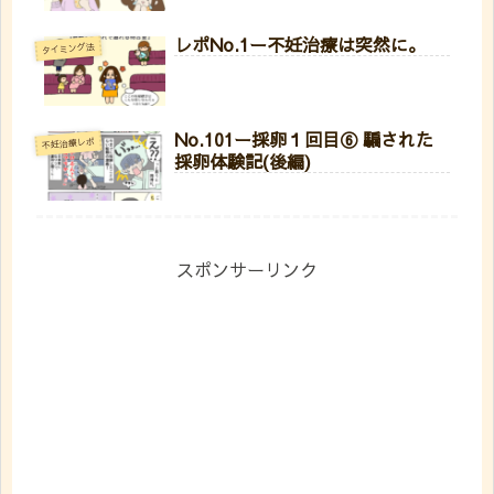
レポNo.1ー不妊治療は突然に。
タイミング法
No.101ー採卵１回目⑥ 騙された
不妊治療レポ
採卵体験記(後編)
スポンサーリンク