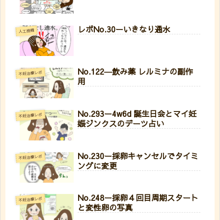
レポNo.30ーいきなり通水
人工授精
No.122―飲み薬 レルミナの副作
不妊治療レポ
用
No.293ー4w6d 誕生日会とマイ妊
不妊治療レポ
娠ジンクスのデーツ占い
No.230ー採卵キャンセルでタイミ
不妊治療レポ
ングに変更
No.248ー採卵４回目周期スタート
不妊治療レポ
と変性卵の写真