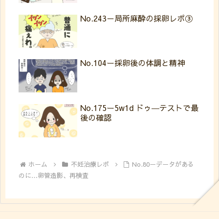
No.243－局所麻酔の採卵レポ③
No.104ー採卵後の体調と精神
No.175ー5w1d ドゥ―テストで最
後の確認
ホーム
不妊治療レポ
No.80ーデータがある
のに…卵管造影、再検査