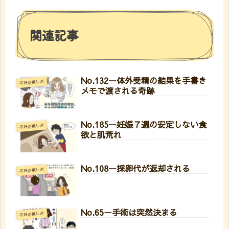
関連記事
No.132ー体外受精の結果を手書き
不妊治療レポ
メモで渡される奇跡
No.185ー妊娠７週の安定しない食
不妊治療レポ
欲と肌荒れ
No.108ー採卵代が返却される
不妊治療レポ
No.65ー手術は突然決まる
不妊治療レポ