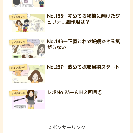
No.136ー初めての移植に向けたジ
不妊治療レポ
ュリナ…副作用は？
No.146ー正直これで妊娠できる気
不妊治療レポ
がしない
No.237ー改めて採卵周期スタート
不妊治療レポ
レポNo.25ーAIH２回目①
不妊治療レポ
スポンサーリンク