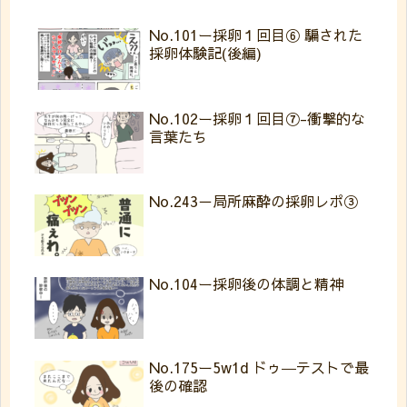
No.101ー採卵１回目⑥ 騙された
採卵体験記(後編)
No.102ー採卵１回目⑦-衝撃的な
言葉たち
No.243－局所麻酔の採卵レポ③
No.104ー採卵後の体調と精神
No.175ー5w1d ドゥ―テストで最
後の確認