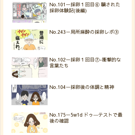
No.101ー採卵１回目⑥ 騙された
採卵体験記(後編)
No.243－局所麻酔の採卵レポ③
No.102ー採卵１回目⑦-衝撃的な
言葉たち
No.104ー採卵後の体調と精神
No.175ー5w1d ドゥ―テストで最
後の確認