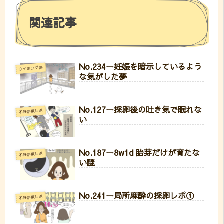
関連記事
No.234ー妊娠を暗示しているよう
タイミング法
な気がした夢
No.127ー採卵後の吐き気で眠れな
不妊治療レポ
い
No.187ー8w1d 胎芽だけが育たな
不妊治療レポ
い謎
No.241ー局所麻酔の採卵レポ①
不妊治療レポ