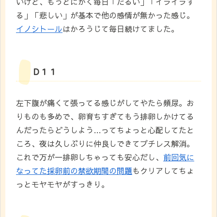
いけど、もうとにかく毎日「だるい」「イライラす
る」「悲しい」が基本で他の感情が無かった感じ。
イノシトール
はかろうじて毎日続けてました。
D１１
左下腹が痛くて張ってる感じがしてやたら頻尿。お
りものも多めで、卵育ちすぎてもう排卵しかけてる
んだったらどうしよう…ってちょっと心配してたと
ころ、夜は久しぶりに仲良しできてプチレス解消。
これで万が一排卵しちゃっても安心だし、
前回気に
なってた採卵前の禁欲期間の問題
もクリアしてちょ
っとモヤモヤがすっきり。