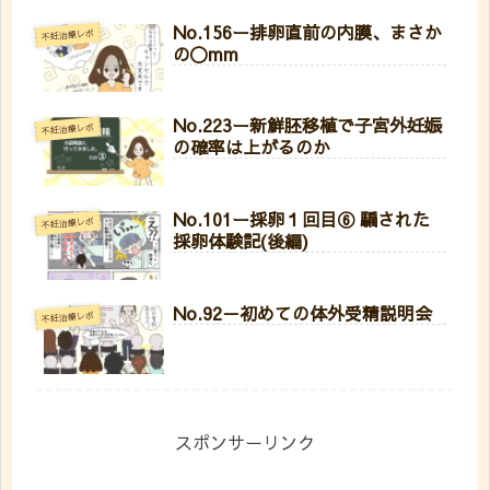
No.156ー排卵直前の内膜、まさか
不妊治療レポ
の〇mm
No.223ー新鮮胚移植で子宮外妊娠
不妊治療レポ
の確率は上がるのか
No.101ー採卵１回目⑥ 騙された
不妊治療レポ
採卵体験記(後編)
No.92－初めての体外受精説明会
不妊治療レポ
スポンサーリンク