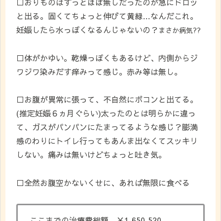
□おりものはずっとほぼ無しだったのが急にドロッ
と出る。固くてちょっと伸びて黄緑…なんだこれ。
妊娠したら水っぽくなるんじゃないの？
まさか病気??
□体がかゆい。乾燥っぽくもあるけど、内側からジ
ワジワ染みだす痒みって感じ。赤み等は無し。
□お腹が異常に張って、不自然にボコンと出てる。
(推定妊娠６ヵ月ぐらい)太ったのとは明らかに違っ
て、ガスがパンパンにたまってるような感じ？膨満
感のわりにトイレ行ってもあんま出なくてスッキリ
しない。痛みは無いけどちょっと吐き気。
□全然お腹空かないくせに、あれば無限に食べる
ここまでの治療費総額…￥1,650,520