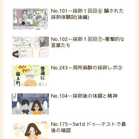
No.101ー採卵１回目⑥ 騙された
採卵体験記(後編)
No.102ー採卵１回目⑦-衝撃的な
言葉たち
No.243－局所麻酔の採卵レポ③
No.104ー採卵後の体調と精神
No.175ー5w1d ドゥ―テストで最
後の確認