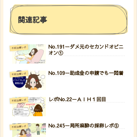
関連記事
No.191ーダメ元のセカンドオピニ
不妊治療レポ
オン①
No.109ー助成金の申請でも一悶着
不妊治療レポ
レポNo.22ーＡＩＨ１回目
不妊治療レポ
No.245ー局所麻酔の採卵レポ⑤
不妊治療レポ