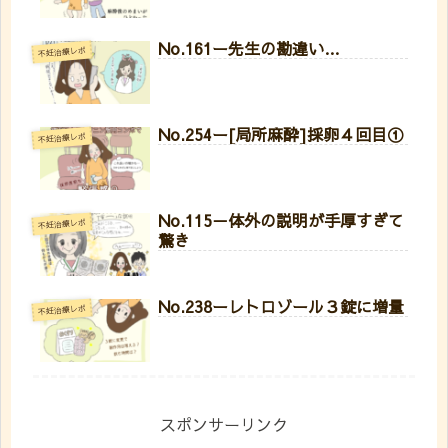
No.161ー先生の勘違い…
不妊治療レポ
No.254ー[局所麻酔]採卵４回目①
不妊治療レポ
No.115－体外の説明が手厚すぎて
不妊治療レポ
驚き
No.238ーレトロゾール３錠に増量
不妊治療レポ
スポンサーリンク