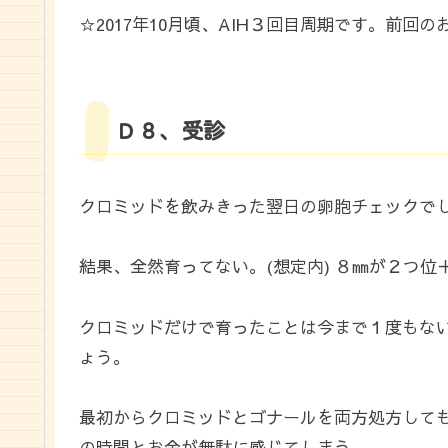
☆2017年10月頃、AIH３回目周期です。前回
Ｄ８、受診
クロミッドを飲みきった翌日の卵胞チェックで
結果、全然育ってない。(想定内) ８㎜が２つ位
クロミッドだけで育ったことは今まで１度もな
ょう。
最初からクロミッドとゴナールを両方処方して
の時間とお金が無駄に感じてしまう。