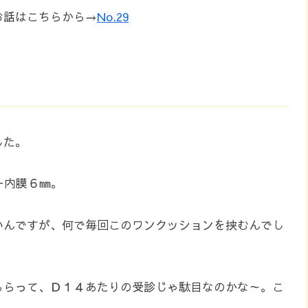
のお話はこちらから→
No.29
した。
＋内膜６㎜。
いんですが、何で毎回このワンクッションを挟むんでし
もらって、Ｄ１４あたりの受診じゃ駄目なのかな～。こ