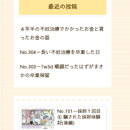
最近の投稿
４年半の不妊治療でかかったお金と貰
ったお金の話
No.304－長い不妊治療を卒業した日
No.303ー7w3d 順調だったはずがまさ
かの卒業保留
No.101ー採卵１回目
⑥ 騙された採卵体験
記(後編)