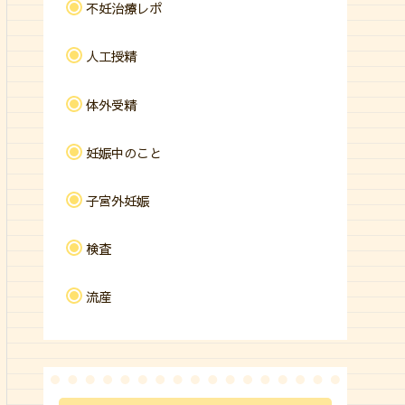
不妊治療レポ
人工授精
体外受精
妊娠中のこと
子宮外妊娠
検査
流産