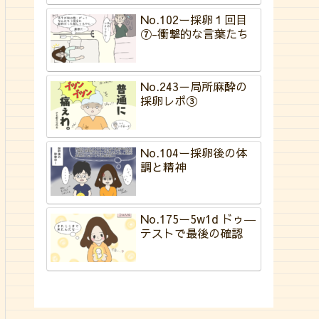
No.102ー採卵１回目
⑦-衝撃的な言葉たち
No.243－局所麻酔の
採卵レポ③
No.104ー採卵後の体
調と精神
No.175ー5w1d ドゥ―
テストで最後の確認