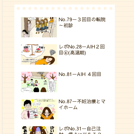
No.79ー３回目の転院
～初診
レポNo.28ーAIH２回
目④(高温期)
No.81ーAIH ４回目
No.87ー不妊治療とマ
イホーム
レポNo.31ー自己注