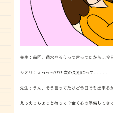
先生：前回、通水やろうって言ってたから…今日
シオリ：えっっっ?!?! 次の周期にって………
先生：うん、そう言ってたけど今日でも出来る
えっえっちょっと待って？全く心の準備してき