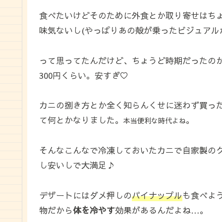
食べたいけどそのために外食とか取り寄せはち
味気ないし(やっぱりあの殻が乗ったビジュアル
って思ってたんだけど、ちょうど時期だったの
300円くらい。安すぎ♡
カニの捌き方とか全く知らんくせに迷わず買ったん
て何とかなりました。
。
本当便利な時代よね
そんなこんなで冷凍しておいたカニで自家製の
し安いしで大満足♪
デザートにはダメ押しの
パイナップル
も食べよ
物だから
体を冷やす
効果があるんだよね…。