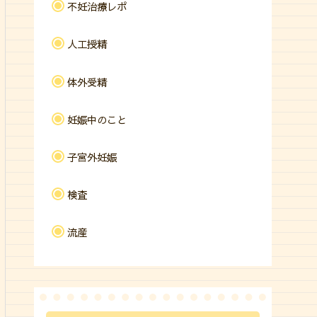
不妊治療レポ
人工授精
体外受精
妊娠中のこと
子宮外妊娠
検査
流産