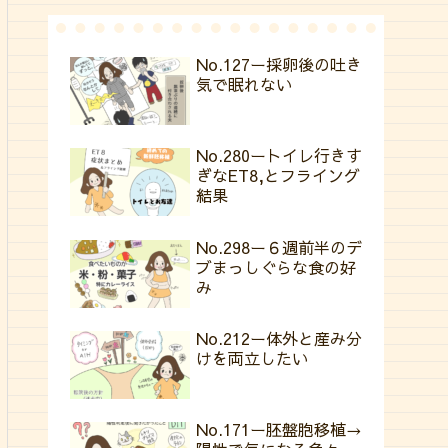
No.127ー採卵後の吐き
気で眠れない
No.280ートイレ行きす
ぎなET8,とフライング
結果
No.298ー６週前半のデ
ブまっしぐらな食の好
み
No.212ー体外と産み分
けを両立したい
No.171ー胚盤胞移植→