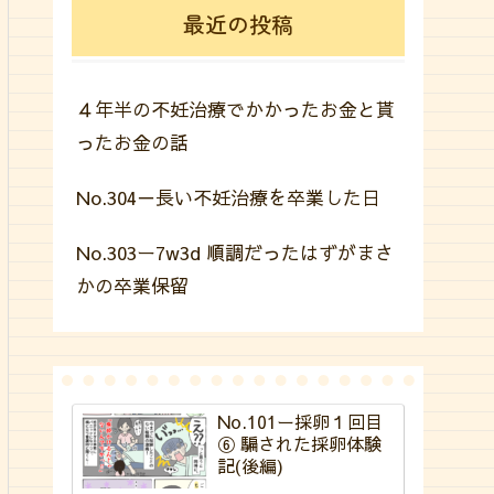
最近の投稿
４年半の不妊治療でかかったお金と貰
ったお金の話
No.304－長い不妊治療を卒業した日
No.303ー7w3d 順調だったはずがまさ
かの卒業保留
No.101ー採卵１回目
⑥ 騙された採卵体験
記(後編)