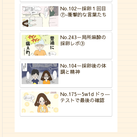
No.102ー採卵１回目
⑦-衝撃的な言葉たち
No.243－局所麻酔の
採卵レポ③
No.104ー採卵後の体
調と精神
No.175ー5w1d ドゥ―
テストで最後の確認