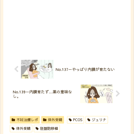
No.137ーやっぱり内膜が育たない
No.139ー内膜育たず…薬の意味な
し。
不妊治療レポ
体外受精
PCOS
ジュリナ
体外受精
胚盤胞移植