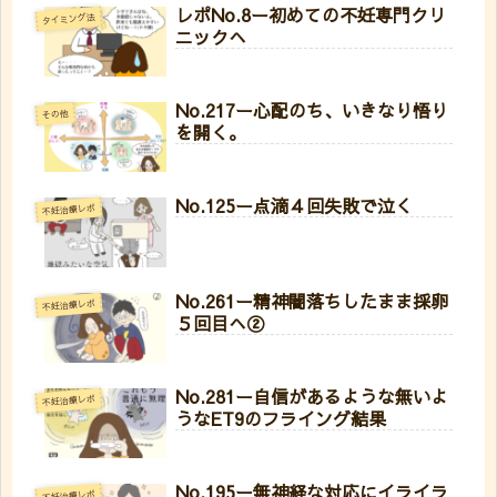
レポNo.8ー初めての不妊専門クリ
タイミング法
ニックへ
No.217ー心配のち、いきなり悟り
その他
を開く。
No.125ー点滴４回失敗で泣く
不妊治療レポ
No.261ー精神闇落ちしたまま採卵
不妊治療レポ
５回目へ②
No.281ー自信があるような無いよ
不妊治療レポ
うなET9のフライング結果
No.195ー無神経な対応にイライラ
不妊治療レポ