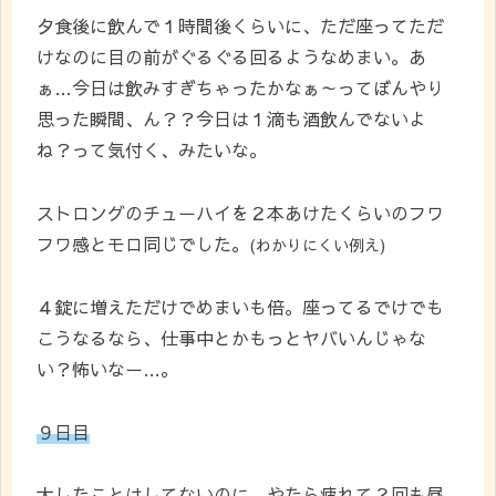
夕食後に飲んで１時間後くらいに、ただ座ってただ
けなのに目の前がぐるぐる回るようなめまい。あ
ぁ…今日は飲みすぎちゃったかなぁ～ってぼんやり
思った瞬間、ん？？今日は１滴も酒飲んでないよ
ね？って気付く、みたいな。
ストロングのチューハイを２本あけたくらいのフワ
フワ感とモロ同じでした。
(わかりにくい例え)
４錠に増えただけでめまいも倍。座ってるでけでも
こうなるなら、仕事中とかもっとヤバいんじゃな
い？怖いなー…。
９日目
大したことはしてないのに、やたら疲れて２回も昼