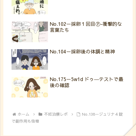
No.102ー採卵１回目⑦-衝撃的な
言葉たち
No.104ー採卵後の体調と精神
No.175ー5w1d ドゥ―テストで最
後の確認
ホーム
不妊治療レポ
No.138ージュリナ４錠
で副作用も倍増