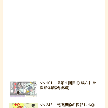
No.101ー採卵１回目⑥ 騙された
採卵体験記(後編)
No.243－局所麻酔の採卵レポ③