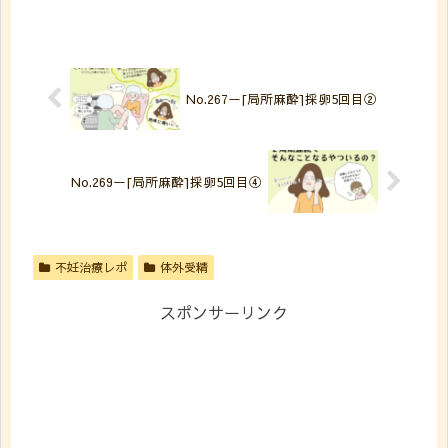
No.267ー[局所麻酔]採卵5回目②
No.269ー[局所麻酔]採卵5回目④
不妊治療レポ
体外受精
スポンサーリンク