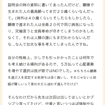
説明会の時の資料に書いてあったんだけど、顕微で
生まれた人の最高齢ってまだ２０歳くらいなんだっ
て。(体外は４０歳くらい) そしたらもしかしたら、
顕微で産まれた人は全員２０代で同じ病気になった
り、究極言うと全員寿命が尽きてしまうのかもしれ
なくて、それは人類の誰にもまだわからないんだ
な…なんて壮大な事を考えてしまったんですね。
自分の性格上、少しでも引っかかったことは何年で
も考え続ける傾向があるので、５万払って心配要素
を増やす選択は我が家ではNOでした。
※もちろん顕微
を選ぶ人を否定する気持ちは全く無いし、それじゃないと妊
娠が難しいって言われたら迷わず選んでたけど!
そんなわけだから先生は次回は出してほしいとかブ
ツブツ言ってたけど、任意と言いつつほぼ強制やな