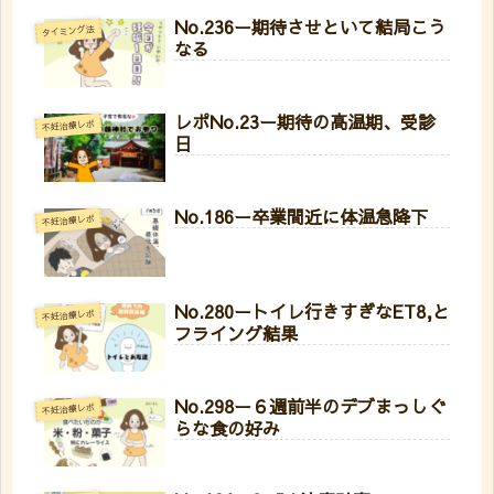
No.236ー期待させといて結局こう
タイミング法
なる
レポNo.23ー期待の高温期、受診
不妊治療レポ
日
No.186ー卒業間近に体温急降下
不妊治療レポ
No.280ートイレ行きすぎなET8,と
不妊治療レポ
フライング結果
No.298ー６週前半のデブまっしぐ
不妊治療レポ
らな食の好み