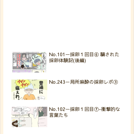
No.101ー採卵１回目⑥ 騙された
採卵体験記(後編)
No.243－局所麻酔の採卵レポ③
No.102ー採卵１回目⑦-衝撃的な
言葉たち