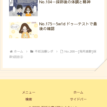
No.104ー採卵後の体調と精神
No.175ー5w1d ドゥ―テストで最
後の確認
ホーム
不妊治療レポ
No.268ー[局所麻酔]採
卵5回目③
メニュー
ホーム
検索
サイドバー