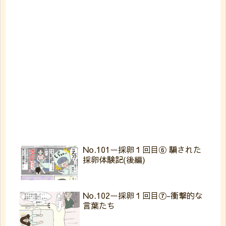
No.101ー採卵１回目⑥ 騙された
採卵体験記(後編)
No.102ー採卵１回目⑦-衝撃的な
言葉たち