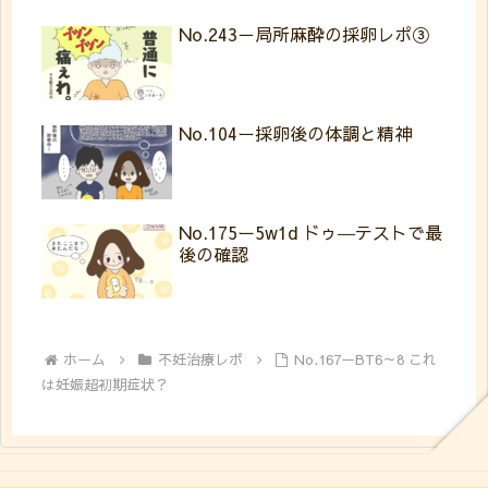
No.243－局所麻酔の採卵レポ③
No.104ー採卵後の体調と精神
No.175ー5w1d ドゥ―テストで最
後の確認
ホーム
不妊治療レポ
No.167ーBT6～8 これ
は妊娠超初期症状？