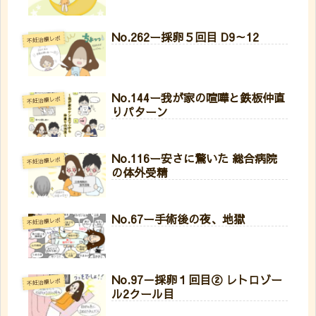
No.262ー採卵５回目 D9～12
不妊治療レポ
No.144ー我が家の喧嘩と鉄板仲直
不妊治療レポ
りパターン
No.116ー安さに驚いた 総合病院
不妊治療レポ
の体外受精
No.67ー手術後の夜、地獄
不妊治療レポ
No.97－採卵１回目② レトロゾー
不妊治療レポ
ル2クール目