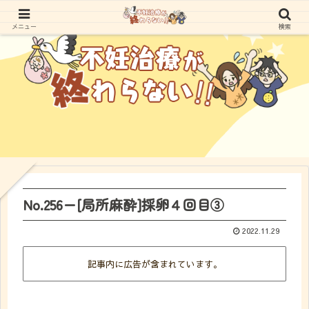
メニュー
検索
No.256ー[局所麻酔]採卵４回目③
2022.11.29
記事内に広告が含まれています。