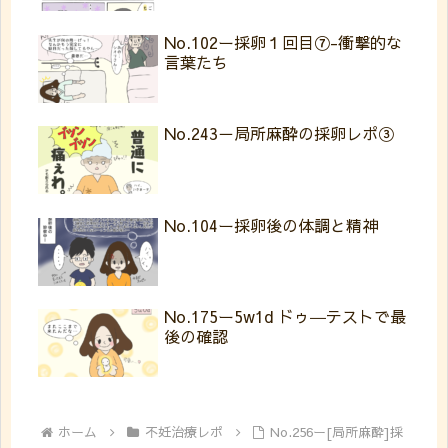
No.102ー採卵１回目⑦-衝撃的な
言葉たち
No.243－局所麻酔の採卵レポ③
No.104ー採卵後の体調と精神
No.175ー5w1d ドゥ―テストで最
後の確認
ホーム
不妊治療レポ
No.256ー[局所麻酔]採