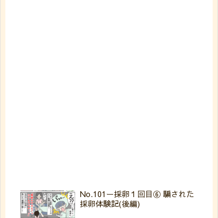
No.101ー採卵１回目⑥ 騙された
採卵体験記(後編)