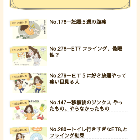
No.178ー妊娠５週の腹痛
不妊治療レポ
No.278ーET7 フライング、偽陽
不妊治療レポ
性？
No.276ーＥＴ５に好き放題やって
不妊治療レポ
痛い目見る人
No.147ー移植後のジンクス やっ
不妊治療レポ
たもの、やらなかったもの
No.280ートイレ行きすぎなET8,と
不妊治療レポ
フライング結果