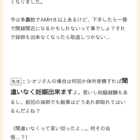
くなりました。
今は多嚢胞でAMH８以上あるけど、下手したら一発
で閉経間近になるかもしれないって事でしょ？それ
で採卵も出来なくなったら取返しつかない…
間
：シオリさんの場合は何回か体外受精すれば
先生
違いなく妊娠出来ます
よ。若いし妊娠経験もあ
るし、前回の採卵でも結果はどうあれ卵取れてはい
るんだよね？
（間違いなくって言い切ったよ…。何その自
信…？）