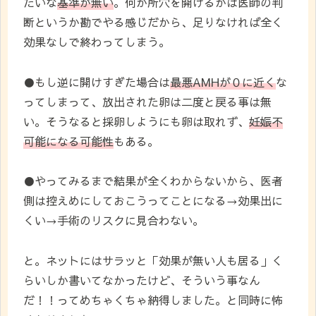
たいな
基準が無い
。何か所穴を開けるかは医師の判
断というか勘でやる感じだから、足りなければ全く
効果なしで終わってしまう。
●もし逆に開けすぎた場合は
最悪AMHが０に近く
な
ってしまって、放出された卵は二度と戻る事は無
い。そうなると採卵しようにも卵は取れず、
妊娠不
可能になる可能性
もある。
●やってみるまで結果が全くわからないから、医者
側は控えめにしておこうってことになる→効果出に
くい→手術のリスクに見合わない。
と。ネットにはサラッと「効果が無い人も居る」く
らいしか書いてなかったけど、そういう事なん
だ！！ってめちゃくちゃ納得しました。と同時に怖