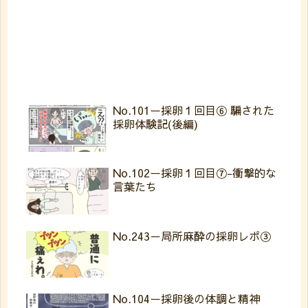
No.101ー採卵１回目⑥ 騙された
採卵体験記(後編)
No.102ー採卵１回目⑦-衝撃的な
言葉たち
No.243－局所麻酔の採卵レポ③
No.104ー採卵後の体調と精神