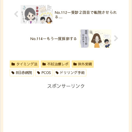
No.112ー受診２回目で転院させられ
る…
No.114ーもう一度採卵する
タイミング法
不妊治療レポ
体外受精
B日赤病院
PCOS
ドリリング手術
スポンサーリンク