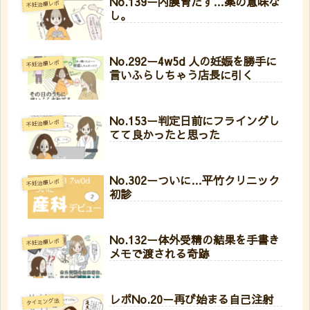
No.139ー内膜育たず…薬の意味な
不妊治療レポ
し。
No.292ー4w5d 人の妊娠を勝手に
不妊治療レポ
言いふらしちゃう店長に引く
No.153ー判定日前にフライングし
不妊治療レポ
てて良かったと思った
No.302ーついに…平竹クリニック
不妊治療レポ
初診
No.132ー体外受精の結果を手書き
不妊治療レポ
メモで渡される奇跡
レポNo.20ー再び始まる自己注射
タイミング法