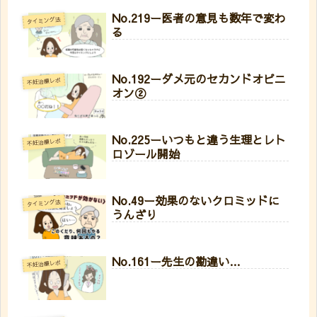
No.219ー医者の意見も数年で変わ
タイミング法
る
No.192ーダメ元のセカンドオピニ
不妊治療レポ
オン②
No.225ーいつもと違う生理とレト
不妊治療レポ
ロゾール開始
No.49ー効果のないクロミッドに
タイミング法
うんざり
No.161ー先生の勘違い…
不妊治療レポ