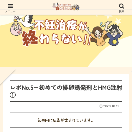
メニュー
検索
レポNo.5ー初めての排卵誘発剤とHMG注射
①
2020.10.12
記事内に広告が含まれています。