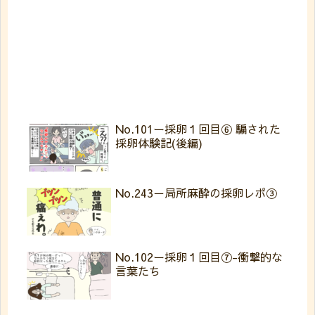
No.101ー採卵１回目⑥ 騙された
採卵体験記(後編)
No.243－局所麻酔の採卵レポ③
No.102ー採卵１回目⑦-衝撃的な
言葉たち