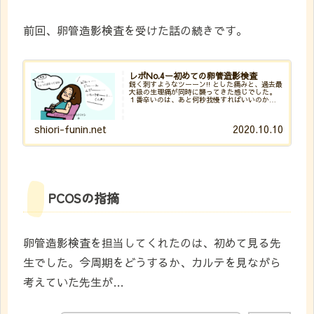
前回、卵管造影検査を受けた話の続きです。
レポNo.4ー初めての卵管造影検査
鋭く刺すようなツーーン!! とした痛みと、過去最
大級の生理痛が同時に襲ってきた感じでした。
１番辛いのは、あと何秒我慢すればいいのか全
くわからないことです。カウントダウンがあれ
ば頑張れる気がしますが、終わりがわからない
痛みは永遠に感じ
shiori-funin.net
2020.10.10
PCOSの指摘
卵管造影検査を担当してくれたのは、初めて見る先
生でした。今周期をどうするか、カルテを見ながら
考えていた先生が…