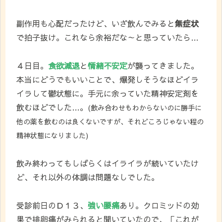
副作用も心配だったけど、いざ飲んでみると
無症状
で拍子抜け。これなら余裕だな～と思っていたら…
４日目。
食欲減退
と
情緒不安定
が襲ってきました。
本当にどうでもいいことで、爆発しそうなほどイラ
イラして鬱状態に。手元に余っていた精神安定剤を
飲むほどでした…。
(飲み合わせもわからないのに勝手に
他の薬を飲むのは良くないですが、それどころじゃない程の
精神状態になりました)
飲み終わってもしばらくはイライラが続いていたけ
ど、それ以外の体調は問題なしでした。
受診前日のＤ１３、
強い腰痛
あり。クロミッドの効
果で排卵痛がみられると聞いていたので、「これが