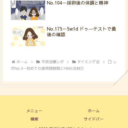
No.104ー採卵後の体調と精神
No.175ー5w1d ドゥ―テストで最
後の確認
ホーム
不妊治療レポ
タイミング法
レ
ポNo.5ー初めての排卵誘発剤とHMG注射①
メニュー
ホーム
検索
サイドバー