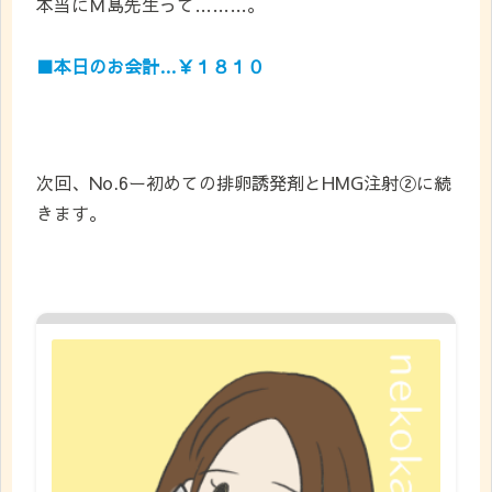
本当にＭ島先生って………。
■本日のお会計…￥１８１０
次回、No.6ー初めての排卵誘発剤とHMG注射②に続
きます。