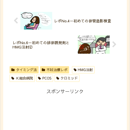
レポNo.4ー初めての卵管造影検査
レポNo.6ー初めての排卵誘発剤と
HMG注射②
タイミング法
不妊治療レポ
HMG注射
Ｋ総合病院
PCOS
クロミッド
スポンサーリンク