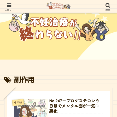
メニュー
検索
副作用
No.247ープロゲステロン９
その他
日目でメンタル面が一気に
悪化