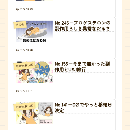
2022.10.29
No.246ープロゲステロンの
その他
副作用らしき異常なだるさ
2022.10.26
No.155ー今まで無かった副
不妊治療レポ
作用とUSJ旅行
2022.01.31
No.141ーD21でやっと移植日
不妊治療レポ
決定