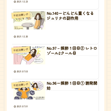
2021.12.23
No.140ーどんどん重くなる
不妊治療レポ
ジュリナの副作用
2021.12.20
No.97－採卵１回目② レトロ
不妊治療レポ
ゾール2クール目
2021.07.03
No.96ー採卵１回目① 誘発開
不妊治療レポ
始
2021.07.01