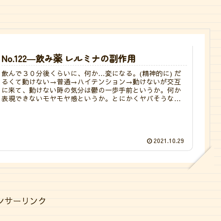
No.122―飲み薬 レルミナの副作用
飲んで３０分後くらいに、何か…変になる。(精神的に) だ
るくて動けない→普通→ハイテンション→動けないが交互
に来て、動けない時の気分は鬱の一歩手前というか。何か
表現できないモヤモヤ感というか。とにかくヤバそうな気
配。
2021.10.29
ンサーリンク