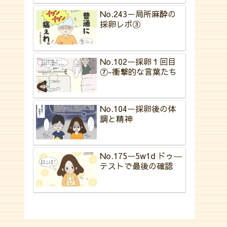
No.243－局所麻酔の
採卵レポ③
No.102ー採卵１回目
⑦-衝撃的な言葉たち
No.104ー採卵後の体
調と精神
No.175ー5w1d ドゥ―
テストで最後の確認