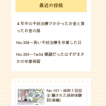
最近の投稿
４年半の不妊治療でかかったお金と貰
ったお金の話
No.304－長い不妊治療を卒業した日
No.303ー7w3d 順調だったはずがまさ
かの卒業保留
No.101ー採卵１回目
⑥ 騙された採卵体験
記(後編)