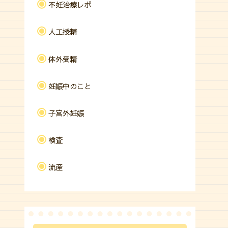
不妊治療レポ
人工授精
体外受精
妊娠中のこと
子宮外妊娠
検査
流産