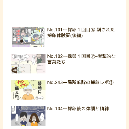
No.101ー採卵１回目⑥ 騙された
採卵体験記(後編)
No.102ー採卵１回目⑦-衝撃的な
言葉たち
No.243－局所麻酔の採卵レポ③
No.104ー採卵後の体調と精神