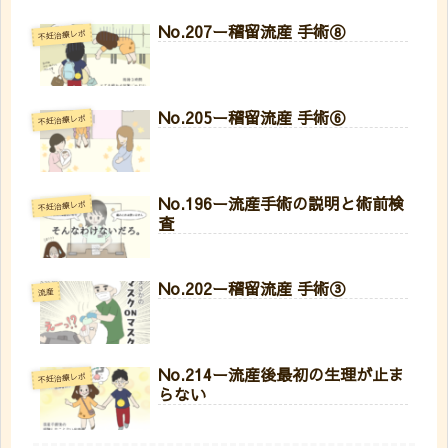
No.207ー稽留流産 手術⑧
不妊治療レポ
No.205ー稽留流産 手術⑥
不妊治療レポ
No.196ー流産手術の説明と術前検
不妊治療レポ
査
No.202ー稽留流産 手術③
流産
No.214ー流産後最初の生理が止ま
不妊治療レポ
らない