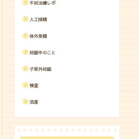
不妊治療レポ
人工授精
体外受精
妊娠中のこと
子宮外妊娠
検査
流産