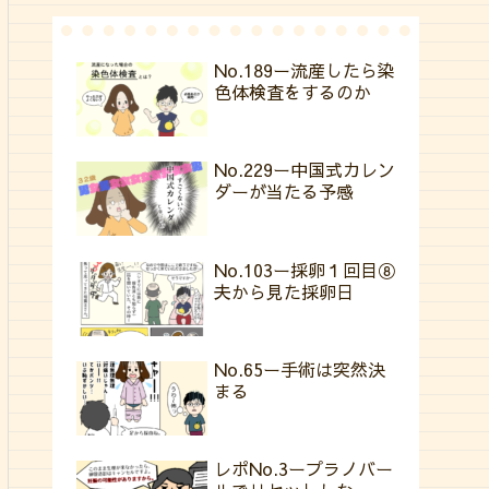
No.189ー流産したら染
色体検査をするのか
No.229ー中国式カレン
ダーが当たる予感
No.103ー採卵１回目⑧
夫から見た採卵日
No.65ー手術は突然決
まる
レポNo.3ープラノバー