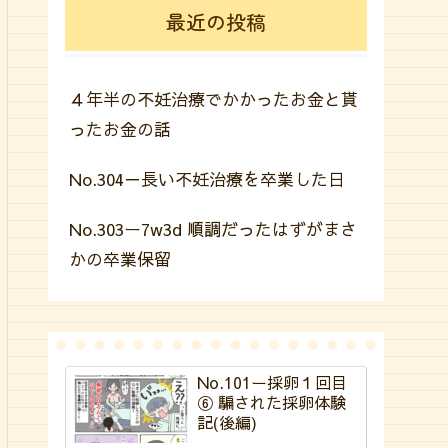
最近の投稿
４年半の不妊治療でかかったお金と貰
ったお金の話
No.304－長い不妊治療を卒業した日
No.303ー7w3d 順調だったはずがまさ
かの卒業保留
No.101ー採卵１回目
⑥ 騙された採卵体験
記(後編)