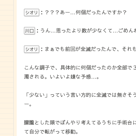
：？？？あー…何個だったんですか？
シオリ
：うん…思ったより数が少なくて…ごめん
川口
：まぁでも前回が全滅だったんで、それ
シオリ
こんな調子で、具体的に何個だったのか全部で
濁される。いよいよ嫌な予感…。
「少ない」っていう言い方的に全滅では無さそ
ー。
朦朧とした頭でぼんやり考えてるうちに手術台
て自分で転がって移動。