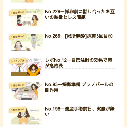
No.226ー採卵前に話し合ったお互
不妊治療レポ
いの熱量とレス問題
No.266ー[局所麻酔]採卵5回目①
不妊治療レポ
レポNo.12ー自己注射の効果で卵
タイミング法
が急成長
No.95ー採卵準備 プラノバールの
不妊治療レポ
副作用
No.198ー流産手術前日、実感が無
不妊治療レポ
い