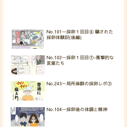
No.101ー採卵１回目⑥ 騙された
採卵体験記(後編)
No.102ー採卵１回目⑦-衝撃的な
言葉たち
No.243－局所麻酔の採卵レポ③
No.104ー採卵後の体調と精神