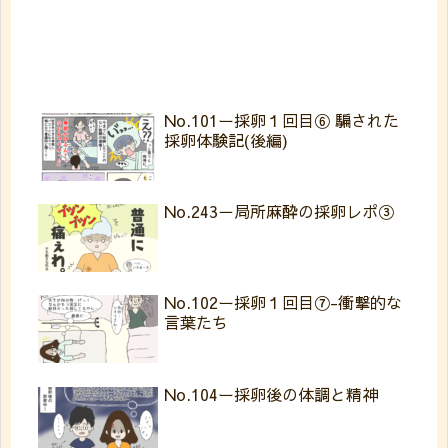
No.101ー採卵１回目⑥ 騙された
採卵体験記(後編)
No.243－局所麻酔の採卵レポ③
No.102ー採卵１回目⑦-衝撃的な
言葉たち
No.104ー採卵後の体調と精神