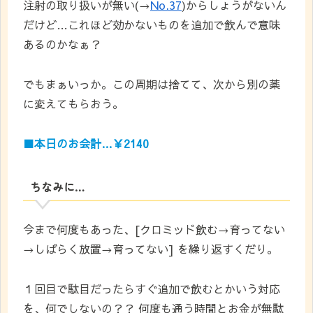
注射の取り扱いが無い(→
No.37
)からしょうがないん
だけど…これほど効かないものを追加で飲んで意味
あるのかなぁ？
でもまぁいっか。この周期は捨てて、次から別の薬
に変えてもらおう。
■本日のお会計…￥2140
ちなみに…
今まで何度もあった、[クロミッド飲む→育ってない
→しばらく放置→育ってない] を繰り返すくだり。
１回目で駄目だったらすぐ追加で飲むとかいう対応
を、何でしないの？？ 何度も通う時間とお金が無駄