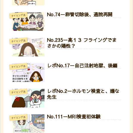
No.74ー卵管切除後、通院再開
タイミング法
No.235ー高１３ フライングでま
タイミング法
さかの陽性？
レポNo.17ー自己注射地獄、後編
タイミング法
レポNo.2ーホルモン検査と、嫌な
タイミング法
先生
No.111ーMRI検査初体験
タイミング法