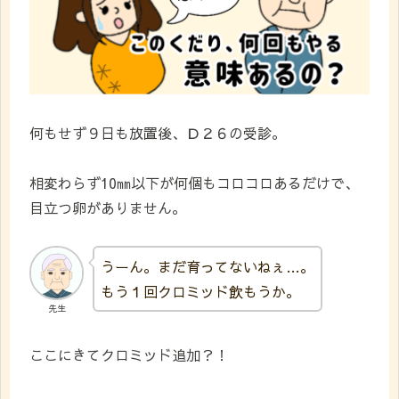
何もせず９日も放置後、Ｄ２６の受診。
相変わらず10㎜以下が何個もコロコロあるだけで、
目立つ卵がありません。
うーん。まだ育ってないねぇ…。
もう１回クロミッド飲もうか。
先生
ここにきてクロミッド追加？！