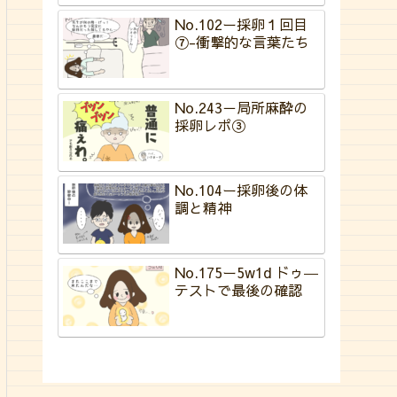
No.102ー採卵１回目
⑦-衝撃的な言葉たち
No.243－局所麻酔の
採卵レポ③
No.104ー採卵後の体
調と精神
No.175ー5w1d ドゥ―
テストで最後の確認