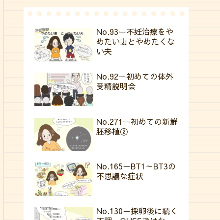
No.93ー不妊治療をや
めたい妻とやめたくな
い夫
No.92－初めての体外
受精説明会
No.271ー初めての新鮮
胚移植②
No.165ーBT1～BT3の
不思議な症状
No.130ー採卵後に続く