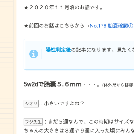
★２０２０年１１月頃のお話です。
★前回のお話はこちらから→
No.176 胎嚢確認①
陽性判定後
の記事になります。見たく
5w2dで胎嚢５.６ｍｍ
・・・。
(体外だから排卵
…小さいですよね？
シオリ
：まだ５週なんで、この時期はサイズ
フジ先生
ちゃんの大きさは８週や９週に入った頃にみん