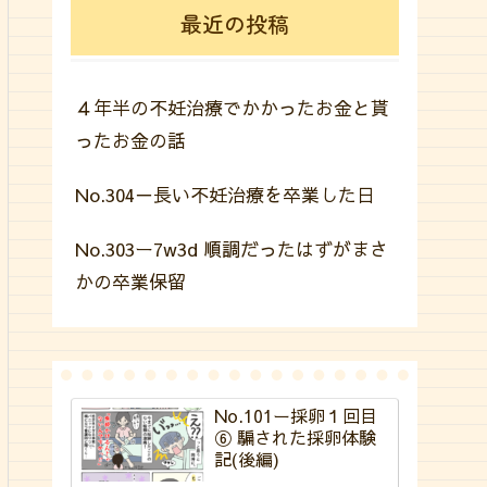
最近の投稿
４年半の不妊治療でかかったお金と貰
ったお金の話
No.304－長い不妊治療を卒業した日
No.303ー7w3d 順調だったはずがまさ
かの卒業保留
No.101ー採卵１回目
⑥ 騙された採卵体験
記(後編)