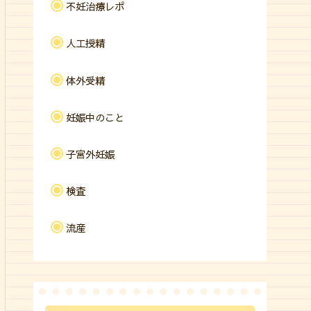
不妊治療レポ
人工授精
体外受精
妊娠中のこと
子宮外妊娠
検査
流産